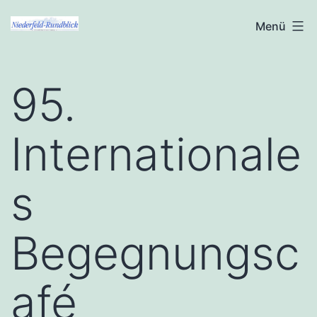
Zum
Niederfeld-
Menü
Inhalt
Rundblick
springen
95.
Internationale
s
Begegnungsc
afé