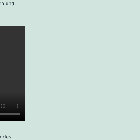
en und
m des