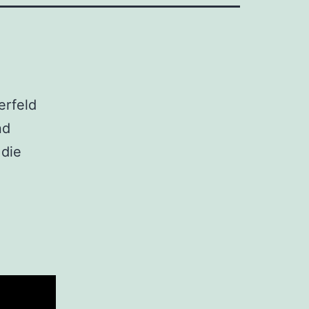
erfeld
nd
 die
n