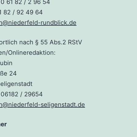
 0 61 82 / 2 96 54
1 82 / 92 49 64
n@niederfeld-rundblick.de
rtlich nach § 55 Abs.2 RStV
n/Onlineredaktion:
Kubin
aße 24
eligenstadt
 06182 / 29654
n@niederfeld-seligenstadt.de
mer