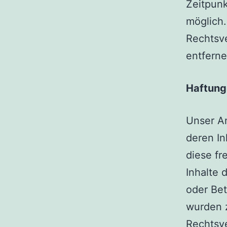
Zeitpunk
möglich
Rechtsv
entferne
Haftung 
Unser An
deren In
diese f
Inhalte 
oder Bet
wurden z
Rechtsve