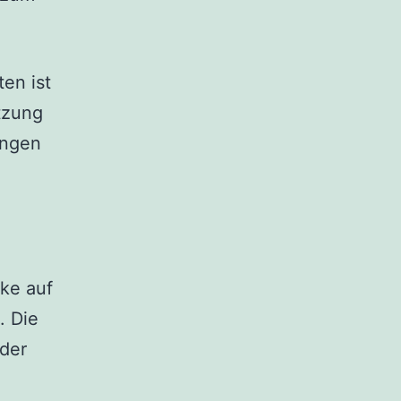
ten ist
tzung
ungen
rke auf
. Die
 der