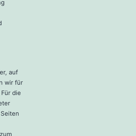
ng
d
er, auf
 wir für
Für die
eter
 Seiten
 zum