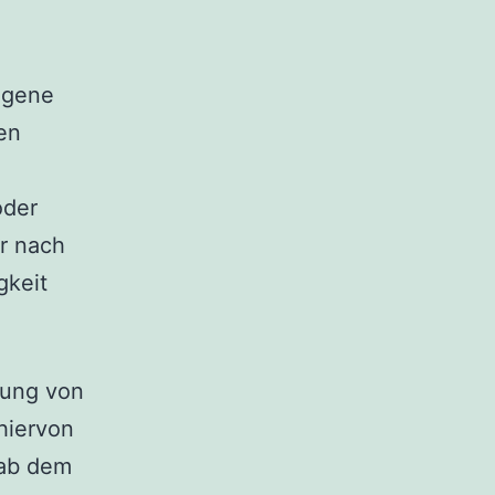
eigene
en
oder
r nach
gkeit
zung von
hiervon
 ab dem