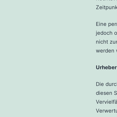
Zeitpunk
Eine per
jedoch o
nicht z
werden w
Urheber
Die durc
diesen S
Vervielf
Verwert