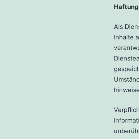
Haftung 
Als Dien
Inhalte 
verantwo
Dienstea
gespeic
Umstände
hinweis
Verpflic
Informat
unberühr