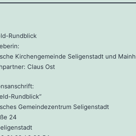
ld-Rundblick
eberin:
ische Kirchengemeinde Seligenstadt und Main
partner: Claus Ost
nsanschrift:
eld-Rundblick“
isches Gemeindezentrum Seligenstadt
aße 24
eligenstadt