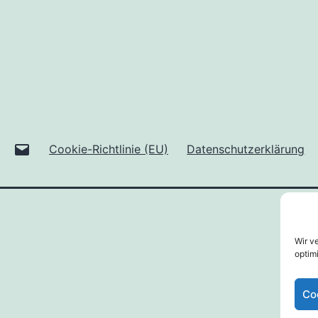
Mail
Cookie-Richtlinie (EU)
Datenschutzerklärung
an
uns
Wir v
optim
Co