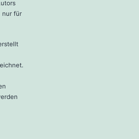
Autors
 nur für
rstellt
eichnet.
en
werden