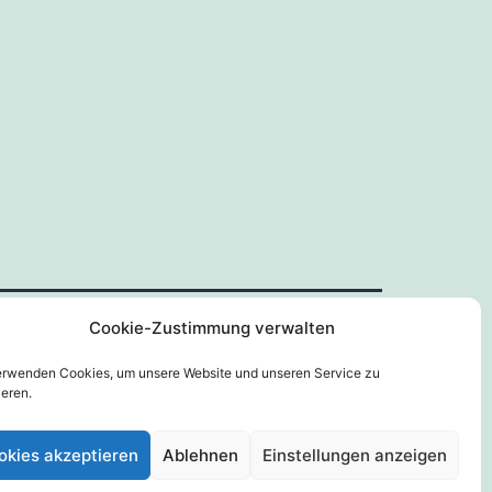
Cookie-Zustimmung verwalten
erwenden Cookies, um unsere Website und unseren Service zu
Stolz präsentiert von
WordPress
.
ieren.
okies akzeptieren
Ablehnen
Einstellungen anzeigen