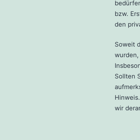
bedürfen
bzw. Ers
den priv
Soweit d
wurden, 
Insbeson
Sollten 
aufmerk
Hinweis
wir dera