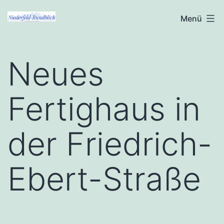
Zum
Niederfeld-
Menü
Inhalt
Rundblick
springen
Neues
Fertighaus in
der Friedrich-
Ebert-Straße