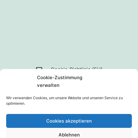
Mail
Cookie-Richtlinie (EU)
Cookie-Zustimmung
an
Datenschutzerklärung
verwalten
uns
Wir verwenden Cookies, um unsere Website und unseren Service zu
optimieren.
Cookies akzeptieren
Ablehnen
Stolz präsentiert von
WordPress
.