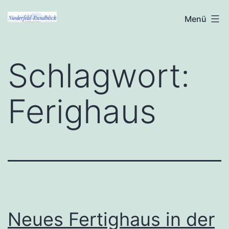
Zum
Niederfeld-
Menü
Inhalt
Rundblick
springen
Schlagwort:
Ferighaus
Neues Fertighaus in der