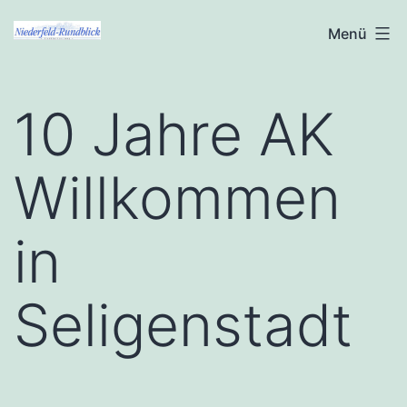
Zum
Niederfeld-
Menü
Inhalt
Rundblick
springen
10 Jahre AK
Willkommen
in
Seligenstadt