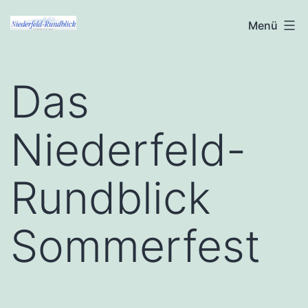
Zum
Niederfeld-
Menü
Inhalt
Rundblick
springen
Das
Niederfeld-
Rundblick
Sommerfest