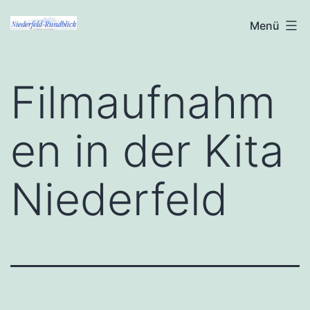
Zum
Niederfeld-
Menü
Inhalt
Rundblick
springen
Filmaufnahm
en in der Kita
Niederfeld