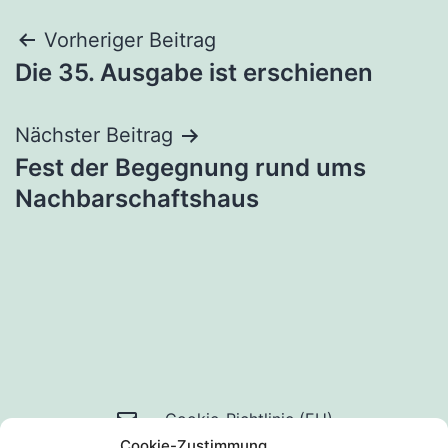
Beitragsnavigation
Vorheriger Beitrag
Die 35. Ausgabe ist erschienen
Nächster Beitrag
Fest der Begegnung rund ums
Nachbarschaftshaus
Mail
Cookie-Richtlinie (EU)
Cookie-Zustimmung