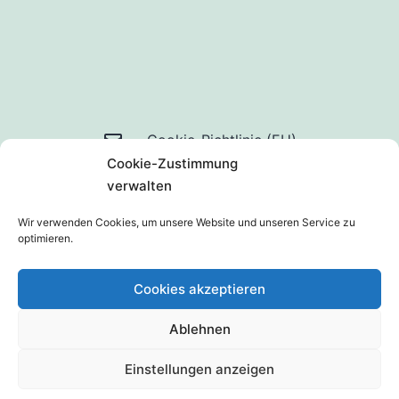
Mail
Cookie-Richtlinie (EU)
Cookie-Zustimmung
an
Datenschutzerklärung
verwalten
uns
Wir verwenden Cookies, um unsere Website und unseren Service zu
optimieren.
Cookies akzeptieren
Ablehnen
Stolz präsentiert von
WordPress
.
Einstellungen anzeigen