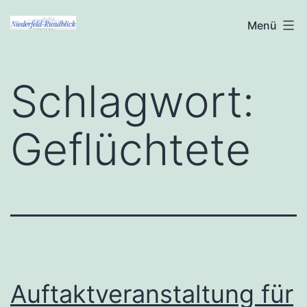
Zum
Niederfeld-
Menü
Inhalt
Rundblick
springen
Schlagwort:
Geflüchtete
Auftaktveranstaltung für