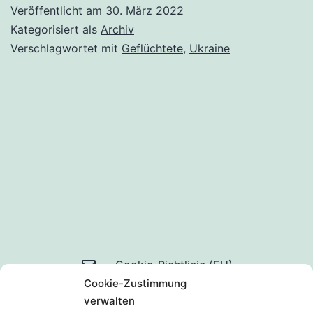
Veröffentlicht am
30. März 2022
Kategorisiert als
Archiv
Verschlagwortet mit
Geflüchtete
,
Ukraine
Mail
Cookie-Richtlinie (EU)
Cookie-Zustimmung
an
Datenschutzerklärung
verwalten