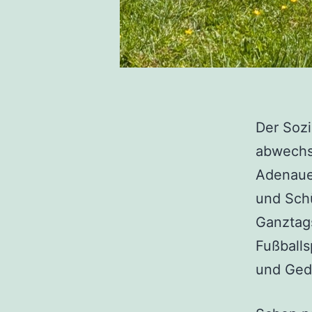
Der Sozi
abwechs
Adenauer
und Schü
Ganztag
Fußballsp
und Gedu