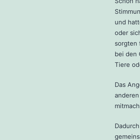
Schon na
Stimmung
und hatt
oder sic
sorgten 
bei den 
Tiere od
Das Ang
anderen
mitmach
Dadurch 
gemeins