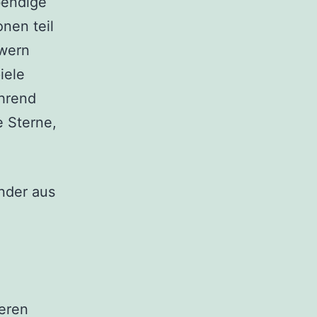
bendige
nen teil
owern
iele
ährend
e Sterne,
nder aus
eren