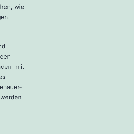
hen, wie
gen.
nd
deen
ndern mit
es
denauer-
t werden