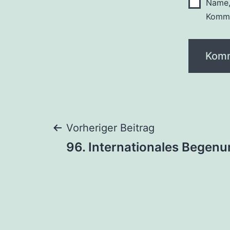
Name,
Komme
Beitragsnaviga
Vorheriger Beitrag
96. Internationales Begen