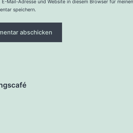
 E-Mail-Adresse und Website in diesem Browser für meine
ntar speichern.
tion
ungscafé