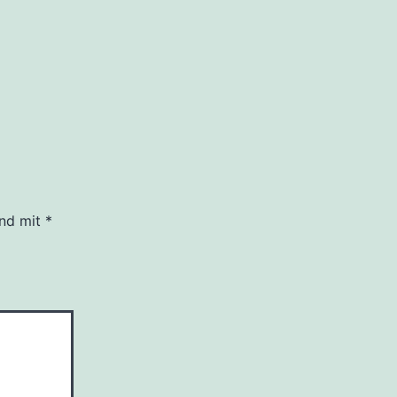
ind mit
*