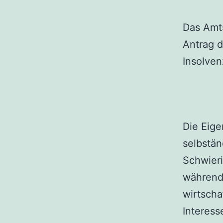
Das Amt
Antrag d
Insolven
Die Eige
selbstän
Schwier
während
wirtscha
Interess