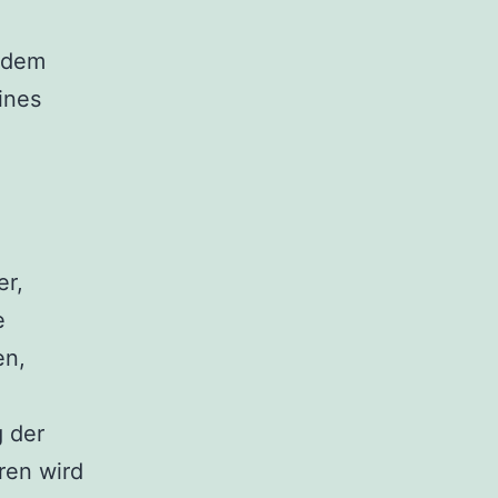
 dem
ines
er,
e
en,
g der
ren wird