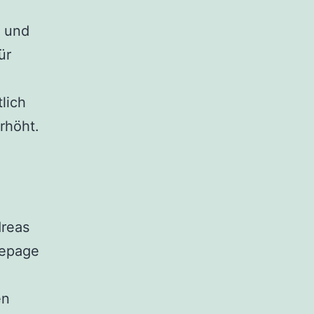
n und
ür
lich
erhöht.
dreas
mepage
en