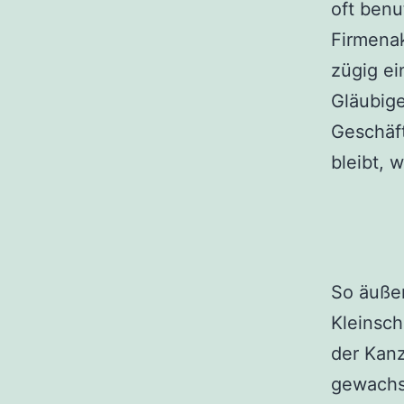
oft benu
Firmenak
zügig ei
Gläubige
Geschäft
bleibt, 
So äußer
Kleinsch
der Kanz
gewachs