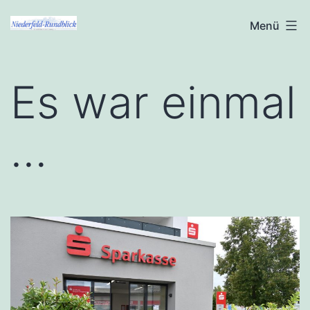
Zum
Niederfeld-
Menü
Inhalt
Rundblick
springen
Es war einmal
…