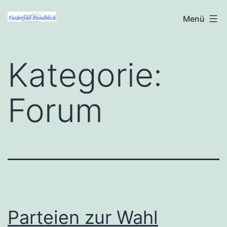
Zum
Niederfeld-
Menü
Inhalt
Rundblick
springen
Kategorie:
Forum
Parteien zur Wahl