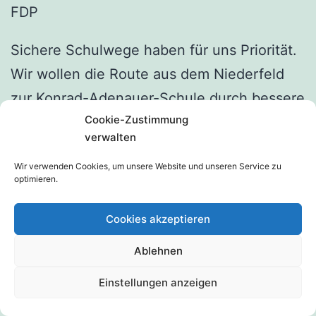
FDP
Sichere Schulwege haben für uns Priorität.
Wir wollen die Route aus dem Niederfeld
zur Konrad-Adenauer-Schule durch bessere
Cookie-Zustimmung
Querungsmöglichkeiten, klar markierte Fuß-
verwalten
und Radwege, Tempo-30-Regelungen an
Wir verwenden Cookies, um unsere Website und unseren Service zu
sensiblen Stellen sowie moderne
optimieren.
Geschwindigkeitsüberwachung sicherer
machen. Die bekannte Engstelle rund um
Cookies akzeptieren
die Kreuzung Ellensee-/Jahnstraße und den
Ablehnen
Verkehr in Richtung Seligenstadt-Nord
Einstellungen anzeigen
wollen wir im Zuge der Jahnsportplatz-
Planung nachhaltig entschärfen. Eine