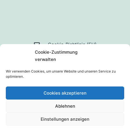
Mail
Cookie-Richtlinie (EU)
Cookie-Zustimmung
an
Datenschutzerklärung
verwalten
uns
Wir verwenden Cookies, um unsere Website und unseren Service zu
optimieren.
Cookies akzeptieren
Ablehnen
Stolz präsentiert von
WordPress
.
Einstellungen anzeigen