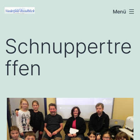
Zum
Niederfeld-
Menü
Inhalt
Rundblick
springen
Schnuppertre
ffen