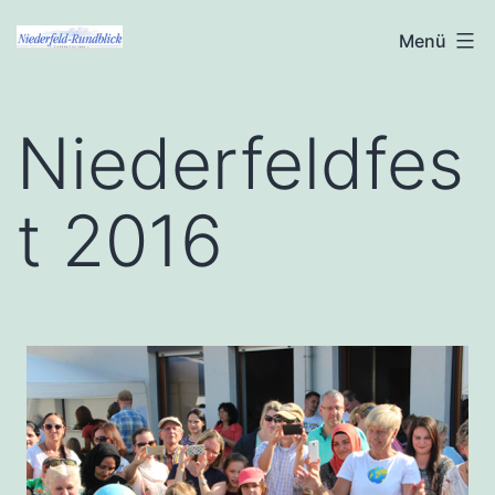
Zum
Niederfeld-
Menü
Inhalt
Rundblick
springen
Niederfeldfes
t 2016