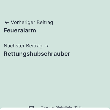
Beitragsnavigation
Vorheriger Beitrag
Feueralarm
Nächster Beitrag
Rettungshubschrauber
Mail
Cookie-Richtlinie (EU)