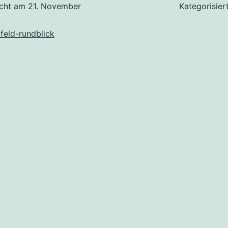
icht am
21. November
Kategorisier
feld-rundblick
tion