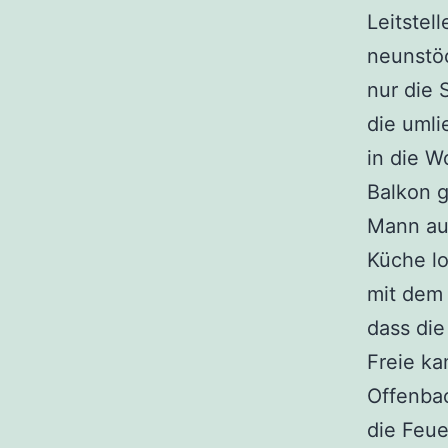
Leitstel
neunstöc
nur die 
die uml
in die W
Balkon g
Mann aus
Küche lo
mit dem 
dass di
Freie ka
Offenba
die Feu