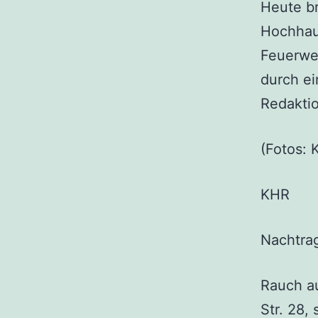
Heute br
Hochhaus
Feuerweh
durch ei
Redaktio
(Fotos: 
KHR
Nachtra
Rauch a
Str. 28,