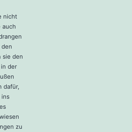
e nicht
e auch
 drangen
f den
n sie den
in der
außen
n dafür,
 ins
ses
 wiesen
ungen zu