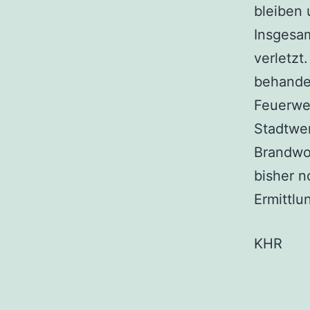
bleiben 
Insgesa
verletzt
behandel
Feuerweh
Stadtwer
Brandwo
bisher n
Ermittl
KHR