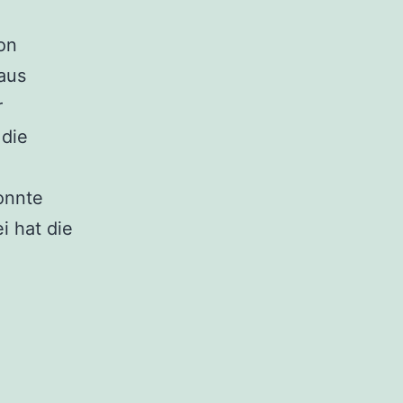
on
aus
r
 die
onnte
i hat die