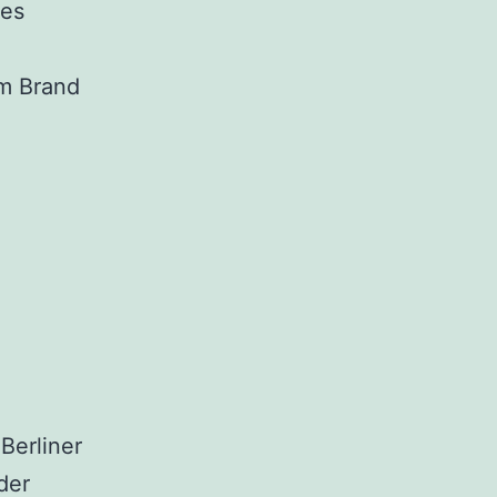
nes
em Brand
Berliner
der