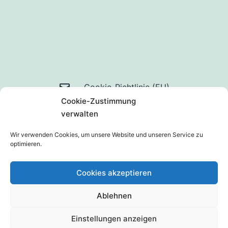
Mail
Cookie-Richtlinie (EU)
Cookie-Zustimmung
an
Datenschutzerklärung
verwalten
uns
Wir verwenden Cookies, um unsere Website und unseren Service zu
optimieren.
Cookies akzeptieren
Ablehnen
Stolz präsentiert von
WordPress
.
Einstellungen anzeigen